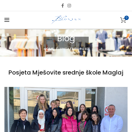
0
Blog
HOME
UNCATEGORIZED
Posjeta Mješovite srednje škole Maglaj