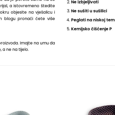
Ne izbjeljivati
ijal, a istovremeno štedite
Ne sušiti u sušilici
mokru objesite na vješalicu i
m blogu pronaći ćete više
Peglati na niskoj te
Kemijsko čišćenje P
 proizvoda. Imajte na umu da
 a ne na tijelo.