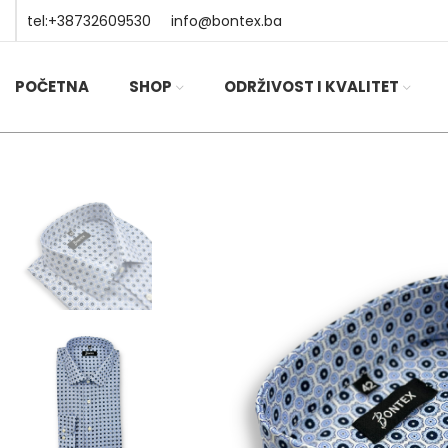
tel:+38732609530
info@bontex.ba
POČETNA
SHOP
ODRŽIVOST I KVALITET