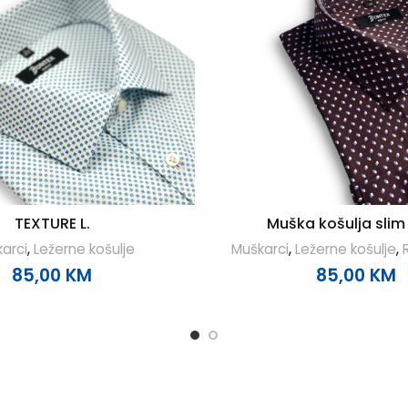
TEXTURE L.
Muška košulja slim 
arci
,
Ležerne košulje
Muškarci
,
Ležerne košulje
,
85,00
KM
85,00
KM