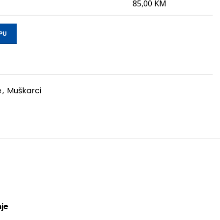
85,00
KM
PU
e
,
Muškarci
je