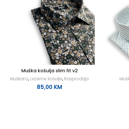
Muška košulja slim fit v2
Muškarci
,
Ležerne košulje
,
Rasprodaja
Mušk
85,00
KM