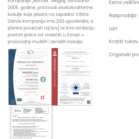
Kompanija „Bontex“ Maglaj, osnovana
Extra veličin
2005. godine, proizvodi visokokvalitetne
košulje koje plasira na zapadno tržište.
Rasprodaja
Danas kompanija ima 200 uposlenika, a
planira povećati taj broj te ima ambiciju
Lan
postati jedna od vodećih u Evropi u
Kratki rukav
proizvodnji muških i ženskih košulja.
Organski p