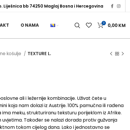
o. Liješnica bb 74250 Maglaj Bosna i Hercegovina
0
AKT
O NAMA
0,00
KM
rne košulje
TEXTURE L.
lovne ali i ležernije kombinacije. Uživat ćete u
ini koja nam dolazi iz Austrije. 100% pamučna ili rađena
ma meku, strukturiranu teksturu porijeklom iz Afrike.
uvjetima. Također se nalazi dorada protiv gužvanja
fektnom tokom cijelog dana. Lako i jednostavno se