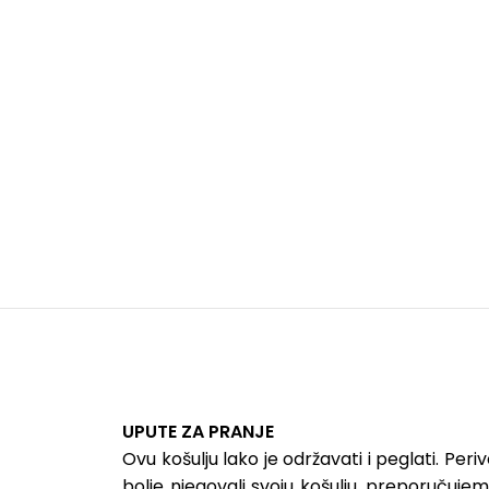
UPUTE ZA PRANJE
Ovu košulju lako je održavati i peglati. Peri
bolje njegovali svoju košulju, preporučuj