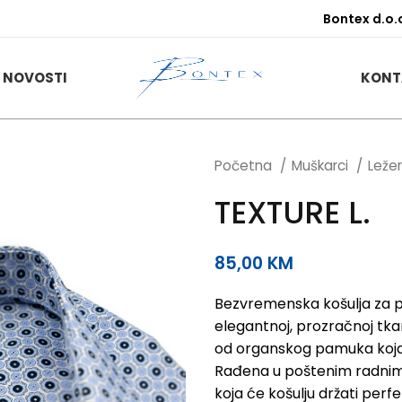
Bontex d.o.
NOVOSTI
KONT
Početna
Muškarci
Leže
TEXTURE L.
85,00
KM
Bezvremenska košulja za pos
elegantnoj, prozračnoj tkan
od organskog pamuka koja i
Rađena u poštenim radnim 
koja će košulju držati per