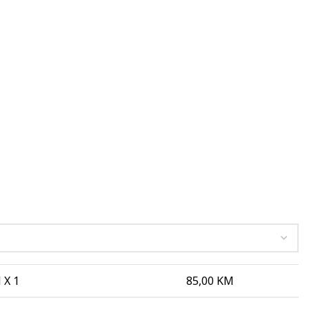
 X 1
85,00
KM