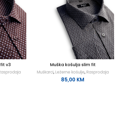
fit v3
Muška košulja slim fit
Rasprodaja
Muškarci
,
Ležerne košulje
,
Rasprodaja
85,00
KM