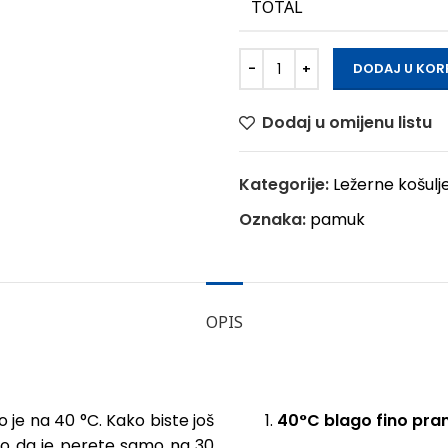
TOTAL
DODAJ U KOR
Dodaj u omijenu listu
Kategorije:
Ležerne košulj
Oznaka:
pamuk
OPIS
vo je na 40 °C. Kako biste još
40°C blago fino pran
emo da je perete samo na 30