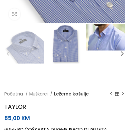
Click to enlarge
Početna
Muškarci
Ležerne košulje
TAYLOR
85,00
KM
6055 BD ĆOŠKASTA DUGME ISPOD DUGMETA