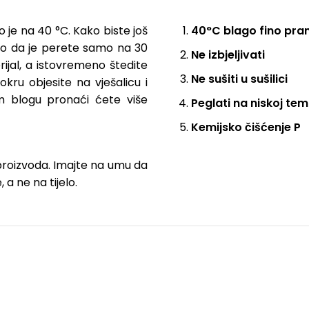
vo je na 40 °C. Kako biste još
40°C blago fino pran
emo da je perete samo na 30
Ne izbjeljivati
ijal, a istovremeno štedite
Ne sušiti u sušilici
mokru objesite na vješalicu i
m blogu pronaći ćete više
Peglati na niskoj te
Kemijsko čišćenje P
 proizvoda. Imajte na umu da
 a ne na tijelo.