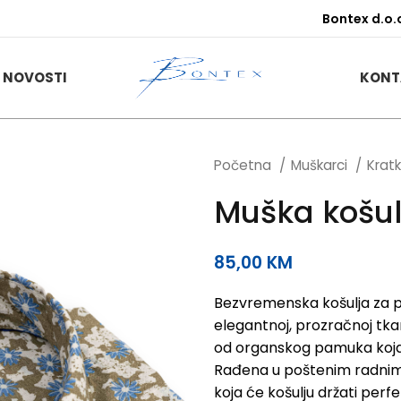
Bontex d.o.
NOVOSTI
KONT
Početna
Muškarci
Kratk
Muška košul
85,00
KM
Bezvremenska košulja za pos
elegantnoj, prozračnoj tkan
od organskog pamuka koja i
Rađena u poštenim radnim 
koja će košulju držati per