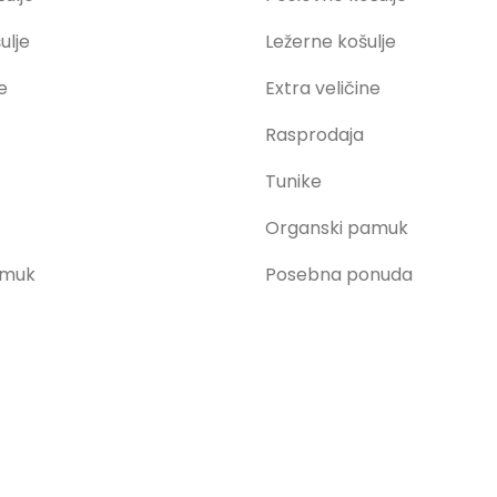
ulje
Ležerne košulje
e
Extra veličine
Rasprodaja
Tunike
Organski pamuk
amuk
Posebna ponuda