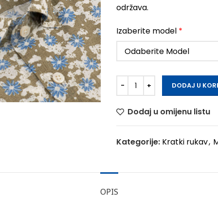
održava.
Izaberite model
*
DODAJ U KOR
Dodaj u omijenu listu
Kategorije:
Kratki rukav
,
M
OPIS