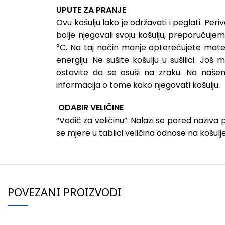
UPUTE ZA PRANJE
Ovu košulju lako je održavati i peglati. Peri
bolje njegovali svoju košulju, preporučuj
°C. Na taj način manje opterećujete mater
energiju. Ne sušite košulju u sušilici. Još 
ostavite da se osuši na zraku. Na naše
informacija o tome kako njegovati košulju.
ODABIR VELIČINE
“Vodič za veličinu”. Nalazi se pored naziva
se mjere u tablici veličina odnose na košulje,
POVEZANI PROIZVODI