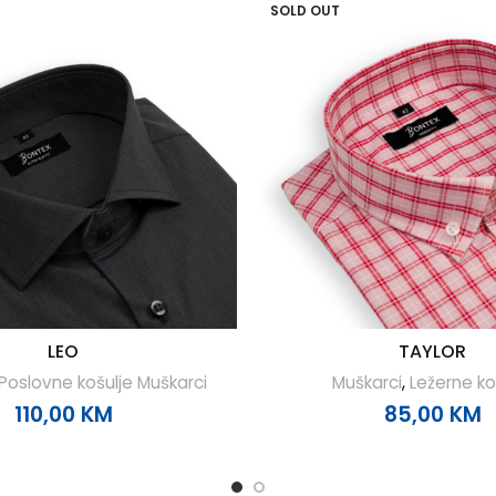
SOLD OUT
LEO
TAYLOR
Poslovne košulje Muškarci
Muškarci
,
Ležerne ko
110,00
KM
85,00
KM