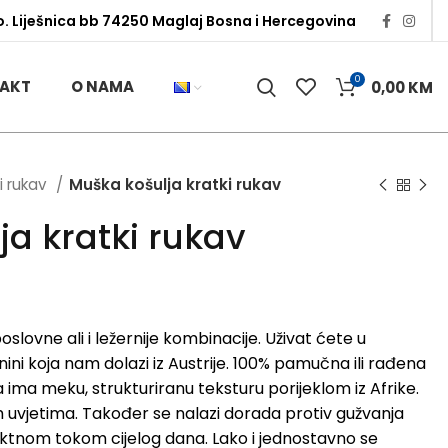
o. Liješnica bb 74250 Maglaj Bosna i Hercegovina
0
AKT
O NAMA
0,00
KM
i rukav
Muška košulja kratki rukav
ja kratki rukav
lovne ali i ležernije kombinacije. Uživat ćete u
ini koja nam dolazi iz Austrije. 100% pamučna ili rađena
ma meku, strukturiranu teksturu porijeklom iz Afrike.
uvjetima. Također se nalazi dorada protiv gužvanja
fektnom tokom cijelog dana. Lako i jednostavno se