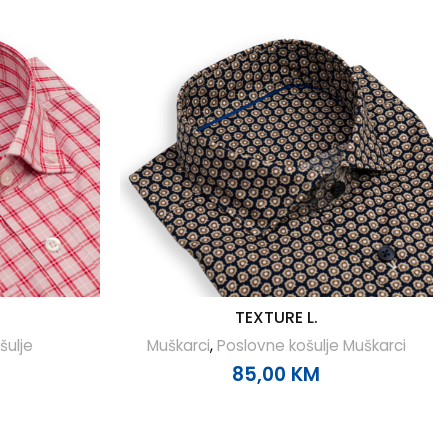
TEXTURE L.
šulje
Muškarci
,
Poslovne košulje Muškarci
85,00
KM