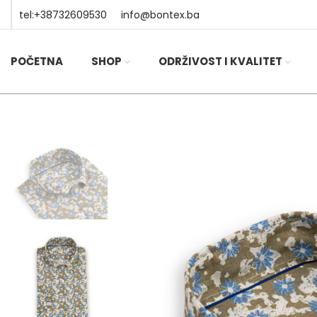
tel:+38732609530
info@bontex.ba
POČETNA
SHOP
ODRŽIVOST I KVALITET