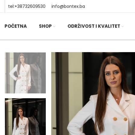
tel:+38732609530
info@bontex.ba
POČETNA
SHOP
ODRŽIVOST I KVALITET