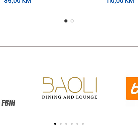
85,00
KM
110,00
KM