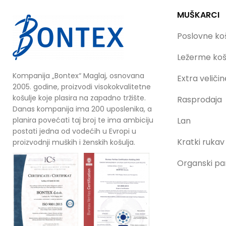
MUŠKARCI
Poslovne koš
Ležerme koš
Kompanija „Bontex“ Maglaj, osnovana
Extra veličin
2005. godine, proizvodi visokokvalitetne
košulje koje plasira na zapadno tržište.
Rasprodaja
Danas kompanija ima 200 uposlenika, a
planira povećati taj broj te ima ambiciju
Lan
postati jedna od vodećih u Evropi u
Kratki rukav
proizvodnji muških i ženskih košulja.
Organski p