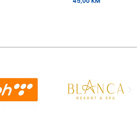
45,00
KM