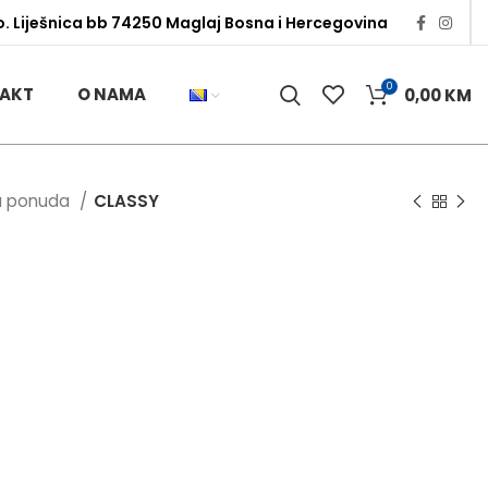
o. Liješnica bb 74250 Maglaj Bosna i Hercegovina
0
AKT
O NAMA
0,00
KM
a ponuda
CLASSY