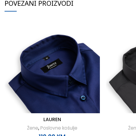
POVEZANI PROIZVODI
LAUREN
Žene
,
Poslovne košulje
Že