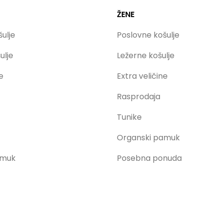
ŽENE
ulje
Poslovne košulje
ulje
Ležerne košulje
e
Extra veličine
Rasprodaja
Tunike
Organski pamuk
amuk
Posebna ponuda