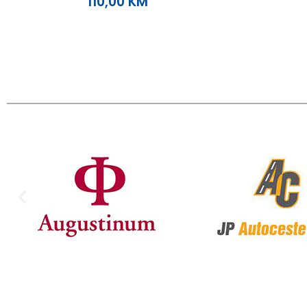
110,00
KM