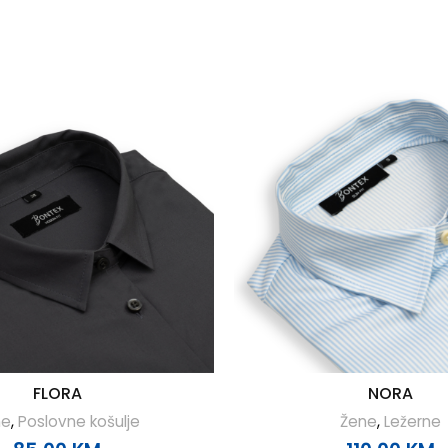
FLORA
NORA
ne
,
Poslovne košulje
Žene
,
Ležerne