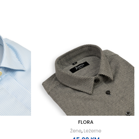
FLORA
Žene
,
Ležerne