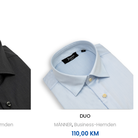
DUO
emden
MÄNNER
,
Business-Hemden
110,00
KM