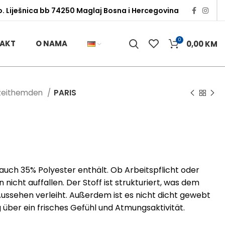
o. Liješnica bb 74250 Maglaj Bosna i Hercegovina
0
AKT
O NAMA
0,00
KM
izeithemden
PARIS
uch 35% Polyester enthält. Ob Arbeitspflicht oder
 nicht auffallen. Der Stoff ist strukturiert, was dem
ussehen verleiht. Außerdem ist es nicht dicht gewebt
über ein frisches Gefühl und Atmungsaktivität.