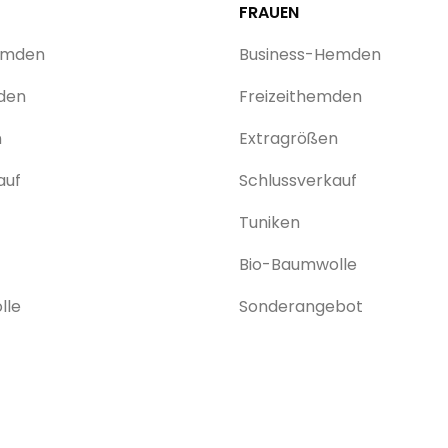
FRAUEN
emden
Business-Hemden
den
Freizeithemden
n
Extragrößen
auf
Schlussverkauf
Tuniken
Bio-Baumwolle
lle
Sonderangebot