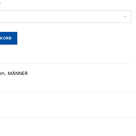
*
NKORB
en
,
MÄNNER