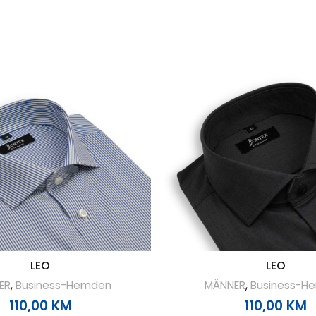
LEO
LEO
ER
,
Business-Hemden
MÄNNER
,
Business-H
110,00
KM
110,00
KM