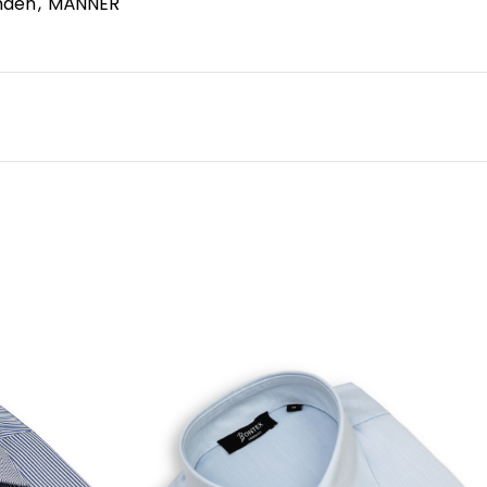
mden
,
MÄNNER