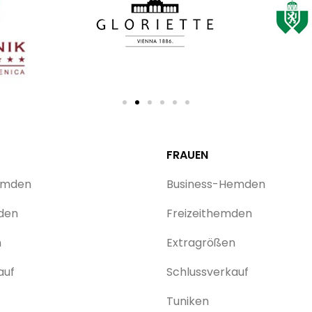
FRAUEN
emden
Business-Hemden
den
Freizeithemden
n
Extragrößen
auf
Schlussverkauf
Tuniken