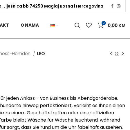
o. Liješnica bb 74250 Maglaj Bosna i Hercegovina
0
AKT
O NAMA
0,00
KM
iness-Hemden
LEO
für jeden Anlass – von Business bis Abendgarderobe.
underte hinweg perfektioniert, verleiht es Ihnen einen
ie zu einem Geschäftstreffen oder einer offiziellen
 Farbe bleibt Wäsche für Wäsche leuchtend, während
für sorgt, dass Sie rund um die Uhr fabelhaft aussehen.