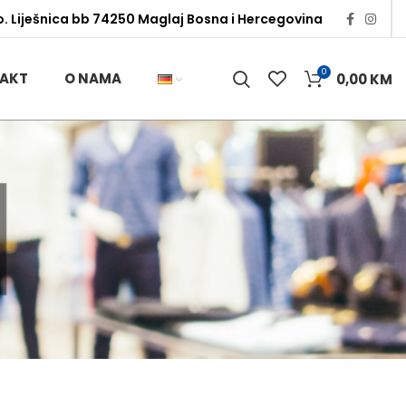
o. Liješnica bb 74250 Maglaj Bosna i Hercegovina
0
AKT
O NAMA
0,00
KM