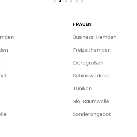
FRAUEN
emden
Business-Hemden
den
Freizeithemden
n
Extragrößen
auf
Schlussverkauf
Tuniken
Bio-Baumwolle
lle
Sonderangebot