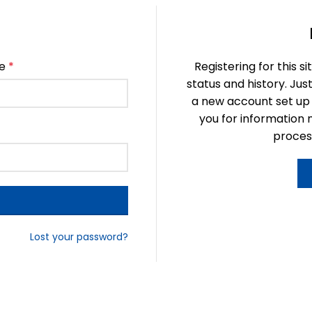
se
*
Registering for this s
status and history. Just 
a new account set up f
you for information
process
Lost your password?